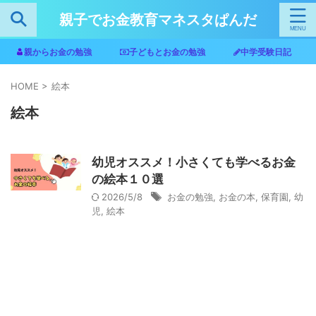
親子でお金教育マネスタぱんだ
親からお金の勉強
子どもとお金の勉強
中学受験日記
HOME
>
絵本
絵本
幼児オススメ！小さくても学べるお金
の絵本１０選
2026/5/8
お金の勉強
,
お金の本
,
保育園
,
幼
児
,
絵本