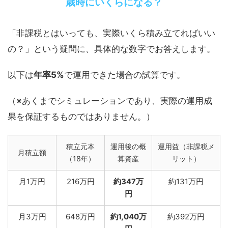
歳時にいくらになる？
「非課税とはいっても、実際いくら積み立てればいい
の？」という疑問に、具体的な数字でお答えします。
以下は
年率5%
で運用できた場合の試算です。
（※あくまでシミュレーションであり、実際の運用成
果を保証するものではありません。）
積立元本
運用後の概
運用益（非課税メ
月積立額
（18年）
算資産
リット）
月1万円
216万円
約347万
約131万円
円
月3万円
648万円
約1,040万
約392万円