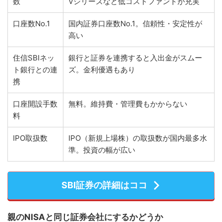
数
Vシリーズなど低コストファンドが充実
口座数No.1
国内証券口座数No.1。信頼性・安定性が
高い
住信SBIネッ
銀行と証券を連携すると入出金がスムー
ト銀行との連
ズ。金利優遇もあり
携
口座開設手数
無料。維持費・管理費もかからない
料
IPO取扱数
IPO（新規上場株）の取扱数が国内最多水
準。投資の幅が広い
SBI証券の詳細はココ
親のNISAと同じ証券会社にするかどうか