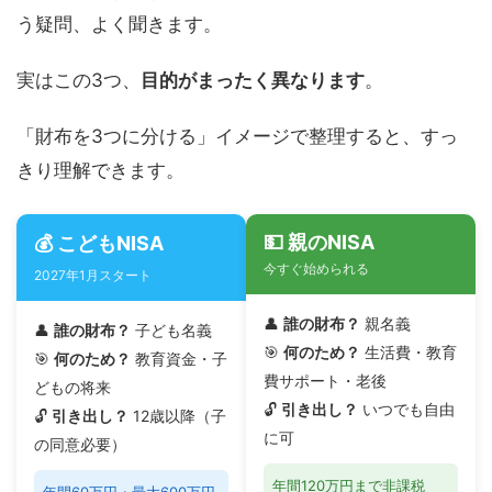
う疑問、よく聞きます。
実はこの3つ、
目的がまったく異なります
。
「財布を3つに分ける」イメージで整理すると、すっ
きり理解できます。
💵 親のNISA
💰 こどもNISA
今すぐ始められる
2027年1月スタート
👤
誰の財布？
親名義
👤
誰の財布？
子ども名義
🎯
何のため？
生活費・教育
🎯
何のため？
教育資金・子
費サポート・老後
どもの将来
🔓
引き出し？
いつでも自由
🔓
引き出し？
12歳以降（子
に可
の同意必要）
年間120万円まで非課税
年間60万円・最大600万円