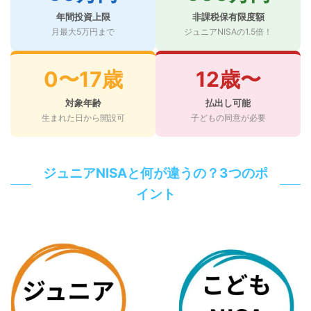
年間投資上限
非課税保有限度額
月最大5万円まで
ジュニアNISAの1.5倍！
0〜17歳
12歳〜
対象年齢
払出し可能
生まれた日から開設可
子どもの同意が必要
ジュニアNISAと何が違うの？3つのポ
イント