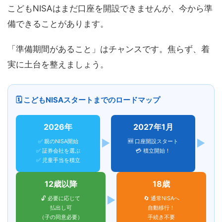
こどもNISAはまだ口座を開設できませんが、今から準
備できることがあります。
「準備期間があること」はチャンスです。焦らず、着
実に土台を整えましょう。
🗓 こどもNISAスタートまでのロードマップ
2026年
2027年1月
▶
▶
✅ 親のNISA開始
🆕 口座開設スタート
✅ 証券会社を選ぶ
💳 積立開始！
✅ 児童手当を積立
12歳以降
18歳
▶
🔓 必要に応じて
🔄 通常NISAへ
払出し可
自動移行！
（子の同意必要）
手続き不要