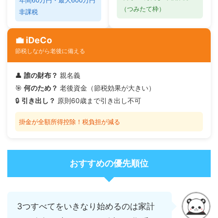
（つみたて枠）
非課税
💼 iDeCo
節税しながら老後に備える
👤
誰の財布？
親名義
🎯
何のため？
老後資金（節税効果が大きい）
🔒
引き出し？
原則60歳まで引き出し不可
掛金が全額所得控除！税負担が減る
おすすめの優先順位
3つすべてをいきなり始めるのは家計