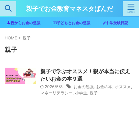
親子でお金教育マネスタぱんだ
親からお金の勉強
子どもとお金の勉強
中学受験日記
HOME
>
親子
親子
親子で学ぶオススメ！親が本当に伝え
たいお金の本９選
2026/5/8
お金の勉強
,
お金の本
,
オススメ
,
マネーリテラシー
,
小学生
,
親子