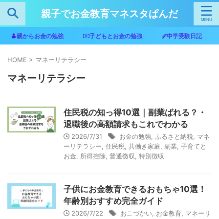
親子でお金教育マネスタぱんだ
親からお金の勉強
子どもとお金の勉強
中学受験日記
HOME
>
マネーリテラシー
マネーリテラシー
住民税の知っ得10選｜副業ばれる？・
退職後の高額請求もこれでわかる
2026/7/31
お金の勉強
,
ふるさと納税
,
マネ
ーリテラシー
,
住民税
,
共働き家庭
,
副業
,
子育てと
お金
,
所得控除
,
普通徴収
,
特別徴収
子供にお金教育できるおもちゃ10選！
年齢別おすすめ完全ガイド
2026/7/22
おこづかい
,
お金教育
,
マネーリ